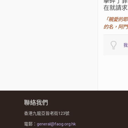
擊碎了罪
在就請求
「親愛的耶
的名，阿門
我
聯絡我們
香港九龍亞皆老街123號
電郵：
general@faog.org.hk