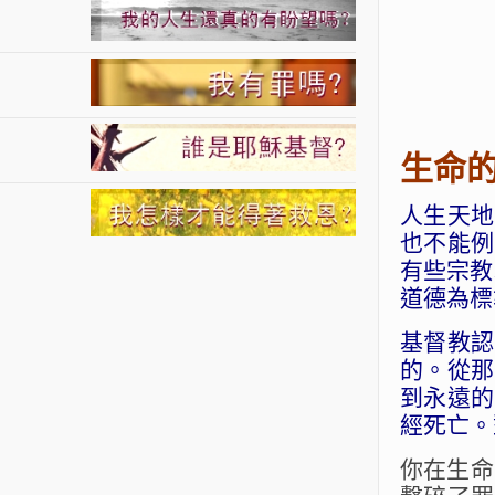
生命
人生天地
也不能例
有些宗教
道德為標
基督教認
的。從那
到永遠的
經死亡。
你在生