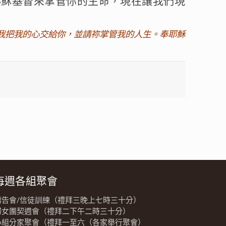
耶穌基督來掌管你的生命，現在讓我們現
我把我的心交給你，並請祢掌管我的人生。奉耶穌
每週各組聚會
禱告會/信徒訓練（禮拜三晚上七時三十分）
婦女團契週會（禮拜二下午二時三十分）
小組分家聚會（禮拜一至六（各家舉行聚會）