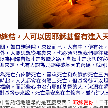
的終結，人可以因耶穌基督有進入
間，如白駒過隙，忽然而已。人有生，便有死
外，人要思想從那裏來，也必須思想我們要往
以為回歸自然才是救贖之路，自然才是永恆的家鄉
準來定，也有人認為只要突破基因的密碼，就可
為死亡有肉體死亡、靈魂死亡和永遠的死亡三
時起，人人都會在肉體上死亡，但基督徒可以
福樂。而那些心中沒有耶穌基督的人，沉溺在
對基督徒來說，死亡是安息在主懷內，並有進入
命中曾熱切地追尋的是甚麼東西？
耶穌愛你！
二