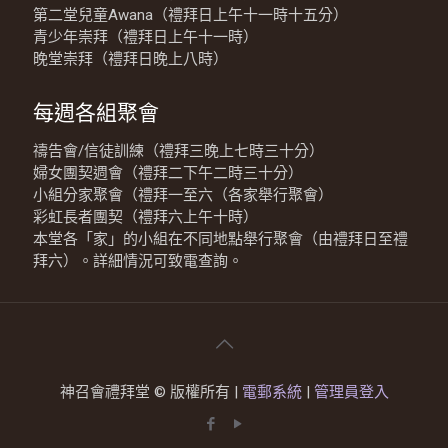
第二堂兒童Awana（禮拜日上午十一時十五分）
青少年崇拜（禮拜日上午十一時）
晚堂崇拜（禮拜日晚上八時）
每週各組聚會
禱告會/信徒訓練（禮拜三晚上七時三十分）
婦女團契週會（禮拜二下午二時三十分）
小組分家聚會（禮拜一至六（各家舉行聚會）
彩虹長者團契（禮拜六上午十時）
本堂各「家」的小組在不同地點舉行聚會（由禮拜日至禮
拜六）。詳細情況可致電查詢。
神召會禮拜堂 © 版權所有 |
電郵系統
|
管理員登入