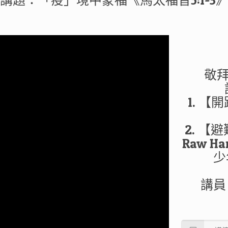
講題：「疫」境中蒙福《馬太福音5:1-3
敬拜
1. 【開
2. 【
Raw H
少
講員