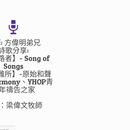
》
: 方偉明弟兄
詩歌分享:
路者】- Song of
Songs
避難所】-原始和聲
armony、YHOP青
年禱告之家
：梁偉文牧師