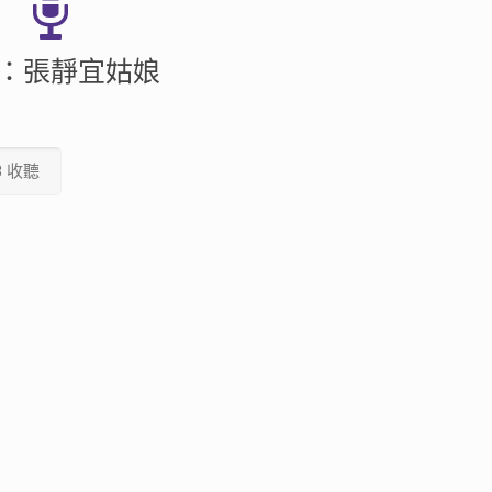
：張靜宜姑娘
3 收聽