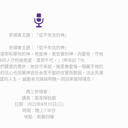
祈禱會主題：「從不失信的神」
祈禱會主題：「從不失信的神」
知道耶和華你的神，衪是神，是信實的神，向愛祂、守衪
命的人守約施慈愛，直到千代。」(申命記 7:9)
我們寶貴的應許，祂信守承諾，施恩眷愛每一個屬乎祂的
們的信心也因著神這份永恆不變的信實而堅固，活出充滿
望的人生。 誠邀弟兄姊妹明晚一同回來敬拜禱告！
周三祈禱會：
講員：張潔樺姑娘
日期：2022年8月10日(三)
時間：晚上7:30分
地點：新翼四樓