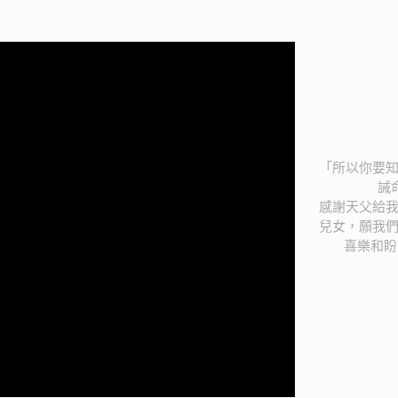
「所以你要
誡
感謝天父給
兒女，願我
喜樂和盼