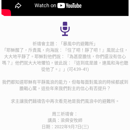
祈禱會主題：「暴風中的避難所」
「耶穌醒了，斥責風，向海說：『住了吧！靜了吧！』風就止住，
大大地平靜了。耶穌對他們說：『為甚麼膽怯，你們還沒有信心
嗎？』他們就大大地懼怕，彼此說：『這到底是誰，連風和海也聽
從他了。』」(可4:39-41)
我們都知道耶穌有平靜風浪的能力，但每每面對風浪的時候都感到
膽戰心驚，這些年來我們對主的信心有否提升？
求主讓我們藉禱告中再次看見祂是我們風浪中的避難所。
周三祈禱會：
講員：梁舜安牧師
日期：2022年9月7日(三)