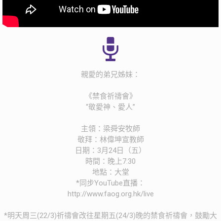
親愛的弟兄姊妹：
《禁食祈禱會》
“敬愛神、愛人”
主領：梁舜安牧師
敬拜：林偉坤宣教師
日期：3月24日（五）
時間：晚上7:30
地點：大堂
*同步YouTube直播：
http://www.faog.org.hk/live
*明天周三(22/3)祈禱會改往星期五(24/3)晚的禁食祈禱會，鼓勵大