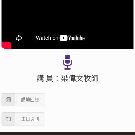
講 員：梁偉文牧師
講壇回應
主日週刊