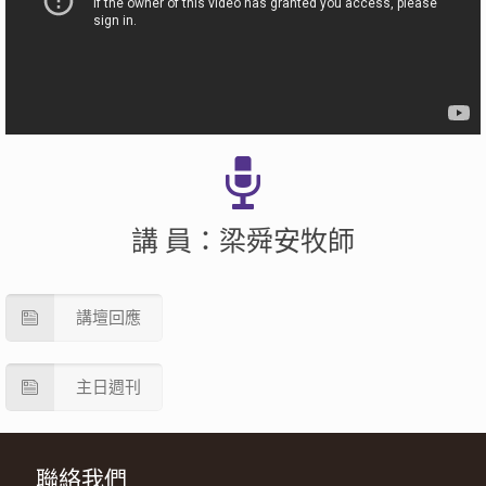
講 員：梁舜安牧師
講壇回應
主日週刊
聯絡我們