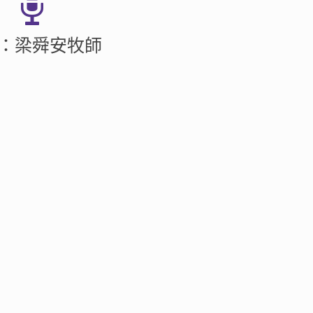
：梁舜安牧師