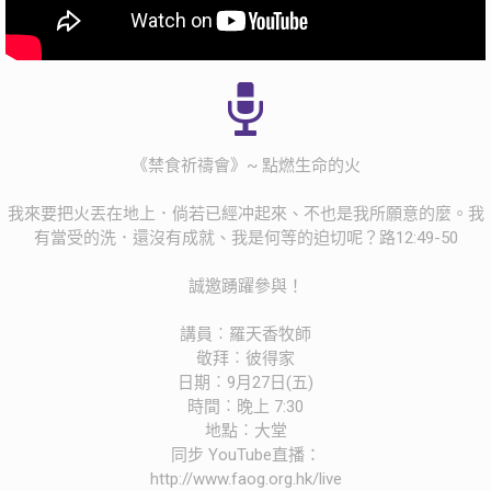
《禁食祈禱會》~ 點燃生命的火
我來要把火丟在地上．倘若已經冲起來、不也是我所願意的麼。我
有當受的洗．還沒有成就、我是何等的迫切呢？路12:49-50
誠邀踴躍參與！
講員︰羅天香牧師
敬拜︰彼得家
日期︰9月27日(五)
時間︰晚上 7:30
地點︰大堂
同步 YouTube直播：
http://www.faog.org.hk/live