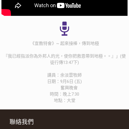
《宣教特會》~ 起來接棒，傳到地極
『我已經指派你為外邦人的光，使你把救恩帶到地極。。』」(使
徒行傳13:47下)
講員：余淡雲牧師
日期：9月6日 (五)
奮興晚會
時間：晚上7:30
地點：大堂
聯絡我們