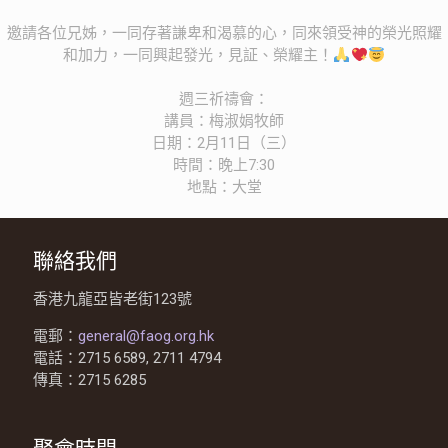
邀請各位兄姊，一同存著謙卑和渴慕的心，同來領受神的榮光照耀
和加力，一同興起發光，見証、榮耀主！
週三祈禱會：
講員：梅淑娟牧師
日期：2月11日（三）
時間：晚上7:30
地點：大堂
聯絡我們
香港九龍亞皆老街123號
電郵：
general@faog.org.hk
電話：2715 6589, 2711 4794
傳真：2715 6285