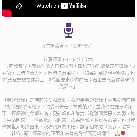
週三祈禱會～「興起發光」
以賽亞書 60:1-3 (和合本)
「1興起發光！因為你的光已經來到！耶和華的榮耀發現照耀你。2
看哪，黑暗遮蓋大地，幽暗遮蓋萬民，耶和華卻要顯現照耀你；祂
的榮耀要現在你身上。3萬國要來就你的光；君王要來就你發現的
光輝。」
「興起發光」是神的命令和激勵。我們要興起發光！因為我們在神
的榮耀顯現照耀下，領受和得著了神的榮光；並我們在謙卑降服
下，經歷神的榮耀充滿、更新轉化和加力（從離開罪惡、軟弱、無
力中站起來）；勇敢地站立起來、成為剛強，並讓神的榮光透過我
們向世人彰顯出來，照亮四周的黑暗，讓各個領域（家庭、職場、
社會…等）經歷神的正面和美善的盼望而更新轉化。