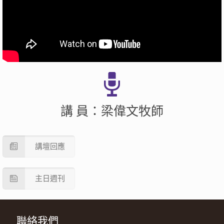
講 員：梁偉文牧師
講壇回應
主日週刊
聯絡我們