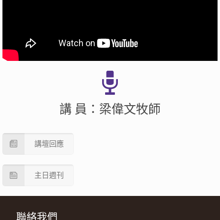
講 員：梁偉文牧師
講壇回應
主日週刊
聯絡我們