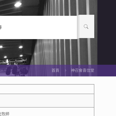
尋
首頁
神召會喜信堂
光牧師