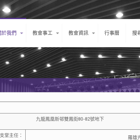
關於我們
教會事工
教會資訊
行事曆
搜
九龍鳳凰新邨雙鳳街80-82號地下
支堂主任：
羅雄