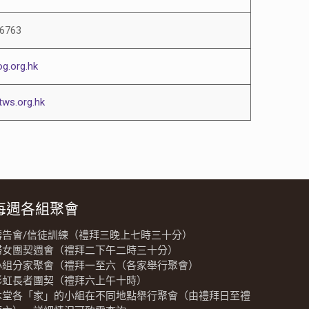
6763
g.org.hk
ws.org.hk
每週各組聚會
禱告會/信徒訓練（禮拜三晚上七時三十分）
婦女團契週會（禮拜二下午二時三十分）
小組分家聚會（禮拜一至六（各家舉行聚會）
彩虹長者團契（禮拜六上午十時）
本堂各「家」的小組在不同地點舉行聚會（由禮拜日至禮