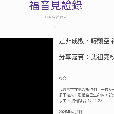
福音見證錄
神召會禮拜堂
是非成敗．轉頭空 
分享嘉賓：沈祖堯
經文
我實實在在地告訴你們，一粒麥
多子粒來。愛惜自己生命的，就
永生。 約翰福音 12:24-25
2025年6月1日