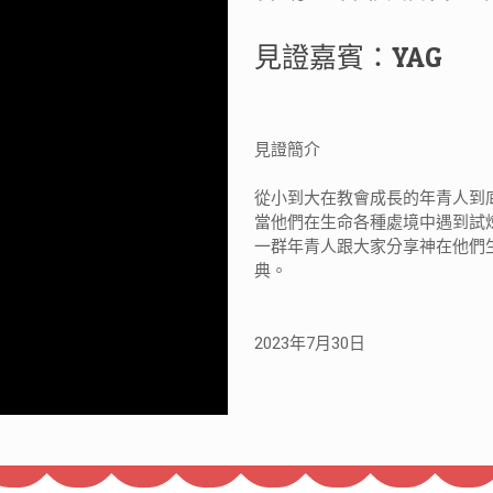
見證嘉賓：YAG
見證簡介
從小到大在教會成長的年青人到
當他們在生命各種處境中遇到試
一群年青人跟大家分享神在他們
典。
2023年7月30日