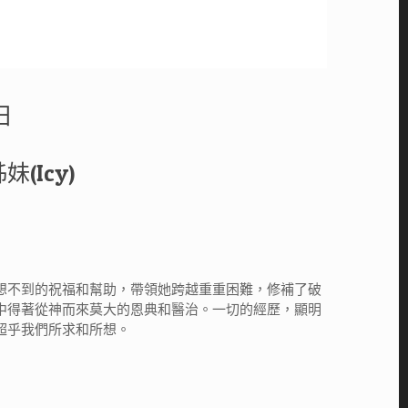
日
(Icy)
想不到的祝福和幫助，帶領她跨越重重困難，修補了破
中得著從神而來莫大的恩典和醫治。一切的經歷，顯明
超乎我們所求和所想。