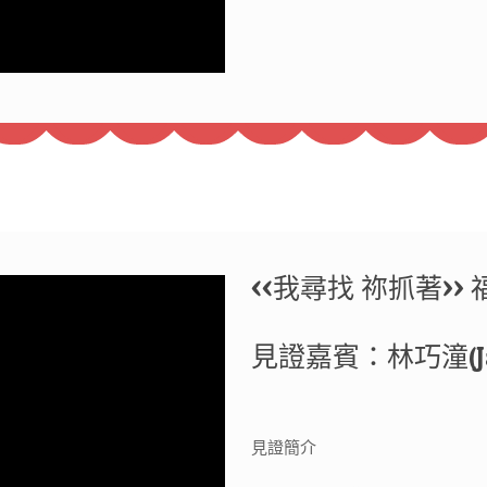
<<我尋找 祢抓著>>
見證嘉賓：林巧潼(Jan
見證簡介