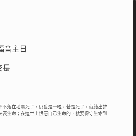
福音主日
校長
子不落在地裏死了，仍舊是一粒，若是死了，就結出許
失喪生命；在這世上恨惡自己生命的，就要保守生命到