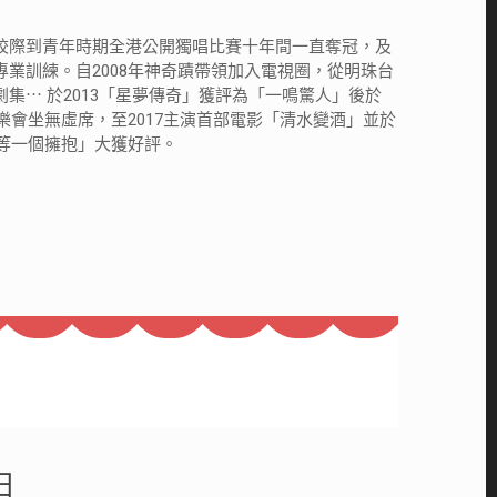
校際到青年時期全港公開獨唱比賽十年間一直奪冠，及
業訓練。自2008年神奇蹟帶領加入電視圈，從明珠台
集⋯ 於2013「星夢傳奇」獲評為「一鳴驚人」後於
音樂會坐無虛席，至2017主演首部電影「清水變酒」並於
「等一個擁抱」大獲好評。
日