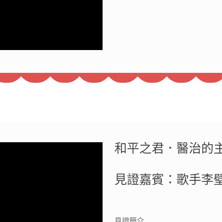
和平之君．醫治的主
見證嘉賓：歌手李璧琦
見證簡介