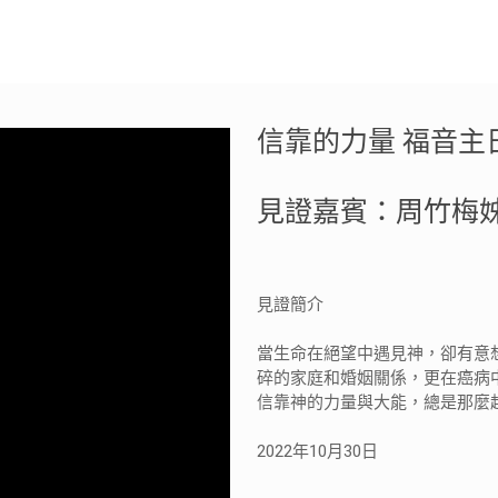
信靠的力量 福音主
見證嘉賓：周竹梅姊妹
見證簡介
當生命在絕望中遇見神，卻有意
碎的家庭和婚姻關係，更在癌病
信靠神的力量與大能，總是那麼
2022年10月30日