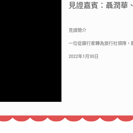
見證嘉賓：聶潤華、李玉玲
見證簡介
一位從銀行家轉為旅行社領隊，
2022年1月30日