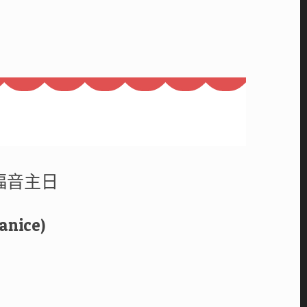
 福音主日
ice)