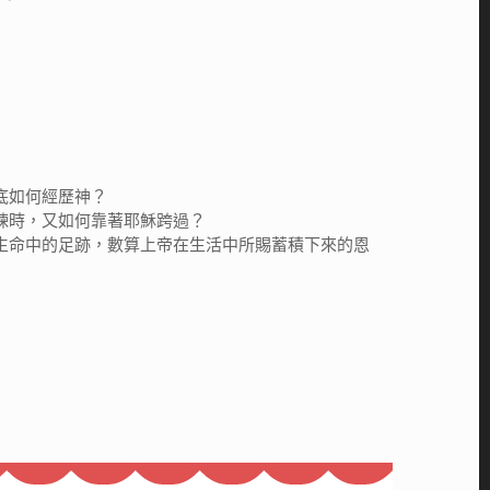
底如何經歷神？
煉時，又如何靠著耶穌跨過？
生命中的足跡，數算上帝在生活中所賜蓄積下來的恩