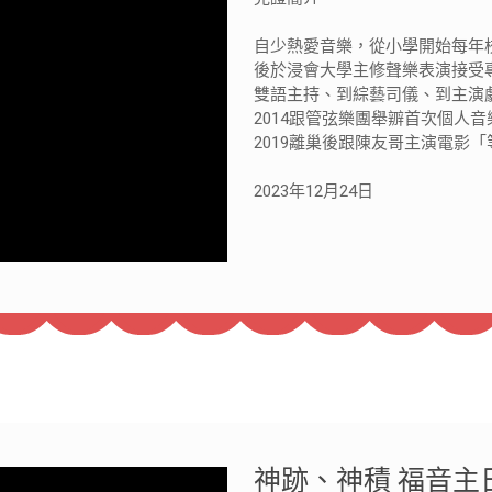
自少熱愛音樂，從小學開始每年
後於浸會大學主修聲樂表演接受專
雙語主持、到綜藝司儀、到主演劇
2014跟管弦樂團舉辧首次個人
2019離巢後跟陳友哥主演電影
2023年12月24日
神跡、神積 福音主