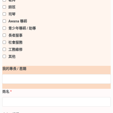
敬拜
詩班
司琴
Awana 導師
青少年導師 / 助導
長者服事
社會服務
工務維修
其他
我的專長 / 恩賜
姓名
*