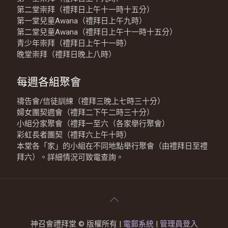
第二堂崇拜（禮拜日上午十一時十五分）
第一堂兒童Awana（禮拜日上午九時）
第二堂兒童Awana（禮拜日上午十一時十五分）
青少年崇拜（禮拜日上午十一時）
晚堂崇拜（禮拜日晚上八時）
每週各組聚會
禱告會/信徒訓練（禮拜三晚上七時三十分）
婦女團契週會（禮拜二下午二時三十分）
小組分家聚會（禮拜一至六（各家舉行聚會）
彩虹長者團契（禮拜六上午十時）
本堂各「家」的小組在不同地點舉行聚會（由禮拜日至禮
拜六）。詳細情況可致電查詢。
神召會禮拜堂 © 版權所有 |
電郵系統
|
管理員登入