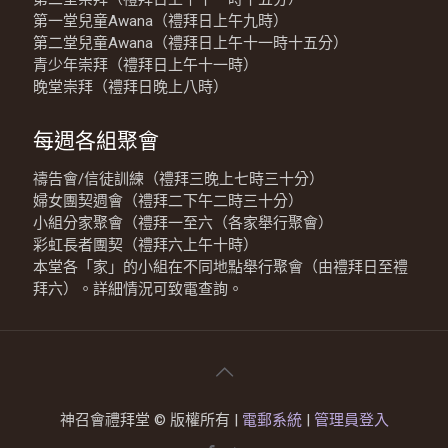
第一堂兒童Awana（禮拜日上午九時）
第二堂兒童Awana（禮拜日上午十一時十五分）
青少年崇拜（禮拜日上午十一時）
晚堂崇拜（禮拜日晚上八時）
每週各組聚會
禱告會/信徒訓練（禮拜三晚上七時三十分）
婦女團契週會（禮拜二下午二時三十分）
小組分家聚會（禮拜一至六（各家舉行聚會）
彩虹長者團契（禮拜六上午十時）
本堂各「家」的小組在不同地點舉行聚會（由禮拜日至禮
拜六）。詳細情況可致電查詢。
神召會禮拜堂 © 版權所有 |
電郵系統
|
管理員登入