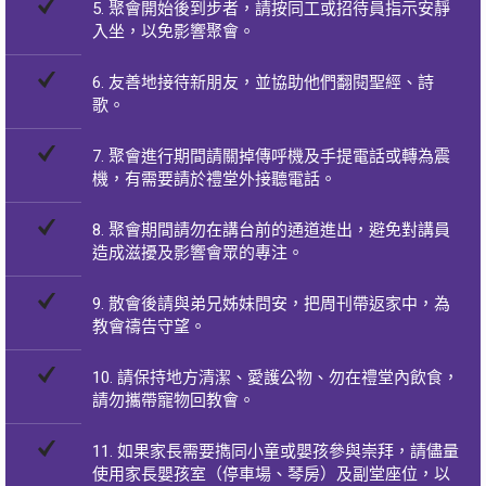
5. 聚會開始後到步者，請按同工或招待員指示安靜
入坐，以免影響聚會。
6. 友善地接待新朋友，並協助他們翻閱聖經、詩
歌。
7. 聚會進行期間請關掉傳呼機及手提電話或轉為震
機，有需要請於禮堂外接聽電話。
8. 聚會期間請勿在講台前的通道進出，避免對講員
造成滋擾及影響會眾的專注。
9. 散會後請與弟兄姊妹問安，把周刊帶返家中，為
教會禱告守望。
10. 請保持地方清潔、愛護公物、勿在禮堂內飲食，
請勿攜帶寵物回教會。
11. 如果家長需要擕同小童或嬰孩參與崇拜，請儘量
使用家長嬰孩室（停車場、琴房）及副堂座位，以