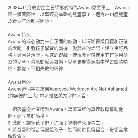
2008年11月教會由主日學形式轉為Awana兒童事工。Awana
是一個國際性，以聖經為基礎的兒童事工，適合2-14歲兒童
及青少年的制服團隊。
Awana特色
Awana的核心動力來自正面的鼓勵，以清晰晉級目標和正確
的獎勵，引發孩子學習的動機，愛慕神的話語，建立良好品
格。另因著活潑、動感的遊戲，使現今習慣使用五官並用學
習的兒童，帶來動感與喜樂，兒童更能從遊戲中學習團體精
神、服從、不怕失敗的精神。
Awana目的
Awana這個字是來自Approved Workmen Are Not Ashamed
(作無愧的工人) 中這幾個英文字的字首。
1. 把孩童從社區帶到Awana，藉著聖經的真理教導幫助他
們，建立良好品格。
2. 激勵、訓練孩子們，進而引導他們來服事主。
3. 將基督的福音傳揚給孩子，進而向家長傳福音，帶領全家
進教會。