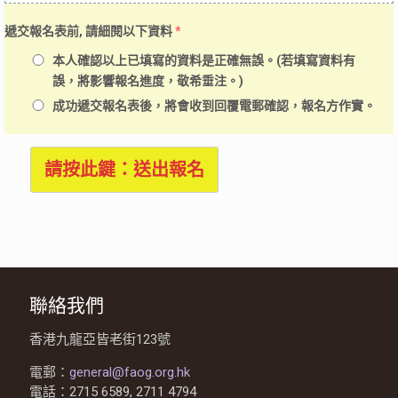
遞交報名表前, 請細閱以下資料
*
本人確認以上已填寫的資料是正確無誤。(若填寫資料有
誤，將影響報名進度，敬希垂注。)
成功遞交報名表後，將會收到回覆電郵確認，報名方作實。
請按此鍵：送出報名
聯絡我們
香港九龍亞皆老街123號
電郵：
general@faog.org.hk
電話：2715 6589, 2711 4794