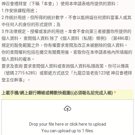
神召會禮拜堂（下稱「本會」）使用本申請表格所提供的資料：
1.作安排課程用途；
2.作統計用途，但所得的統計數字，不會以能辨識任何資料當事人或其
中任何人的身份的形式提供；及
3.作法律規定、授權或准許的用途。本會不會向第三者披露你所提供的
個人資料。 查閱個人資料 除了《個人資料（私隱）條例》（第486章）
規定的豁免範圍之外，你有權要求查閱及改正未被删除的個人資料。
你的查閱權利包括在繳交有關費用後，索取你在本申請表格內所填報的
個人資料的複本。
要求及查詢 要求查閱個人資料或查詢個人資料私隱政策，你可以傳真
（號碼 2715 6285）或郵遞方式送交「九龍亞皆老街123號 神召會禮拜
堂主任幹事」。
上載手機/網上銀行轉帳或轉數快截圖((必須報名前完成入帳)
*
Drop your file here or click here to upload
You can upload up to 1 files.