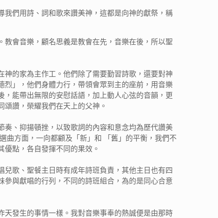
教導我們用詩、詞和歌來讚美神，這都是向神的獻祭，稱
。教會音樂，顧名思義是教會在先，音樂在後，所以聖
在神的家為主作工。他們除了需要勤習詩歌，還要對神
德烈」，他們身體力行，帶領會眾到主的座前，用音樂
後，能帶出無限的安慰話語，加上動人心弦的音韻，更
同頌讚，榮耀我們在天上的父神。
節奏、抑揚頓挫，以致歌詞的內容和意念均為歷代讚美
選曲方面，一向都顧及「新」和 「舊」的平衡，我們不
其優點，各自發揮不同的果效。
唱兒歌、聖餐主日時有成年詩班負責，其他主日也有四
妹參與獻唱的行列，不同的詩班組合，為的是同心合意
昨天發生的事情一樣。我對音樂事奉的熱誠便是由那時