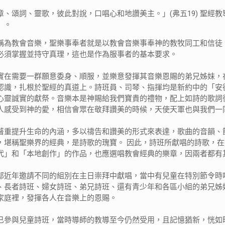
章、頌詞、靈歌，彼此對說，口唱心和地讚美主。」(弗五19) 聖經
」。
稱為教會音樂，聖樂事奉者就是以教會音樂事奉神的教牧同工和信徒
必須掌握並持守真理，這也是作為服事者的基本要求。
實在需要一群願意委身、順服，並樂意發揮其音樂恩賜的弟兄姊妹，
認識，扎根於聖經的真道上。詩班員、司琴、指揮均是新約中的「安
心靈誠實的獻祭。音樂本是神賜給我們寶貴的禮物，配上如詩的歌詞
人感受到神的愛，相信會眾在敬拜讚美的時候，天使天軍也與我們一
著重提升生命的內涵，多以禱告和讚美的形式來表達，歌曲的音韻、
，堪稱聖樂界的經典，是詩歌的瑰寶。 因此，詩班所獻唱的詩歌，在
代」和「本地創作」的作品，也應選唱教會經典的樂章，因兩者都有
部近年邀請不同的組別在主日崇拜中獻唱，當中有兒童在特別節令時
、長者詩班、婦女詩班、弟兄詩班、還有青少年和各區小組的弟兄姊
家庭裡，發揮各人在音樂上的恩賜。
已參與兒童詩班，當時導師的教導至今仍然受用，且記憶猶新，恍如