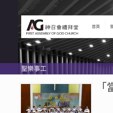
首頁
聖樂事工
「