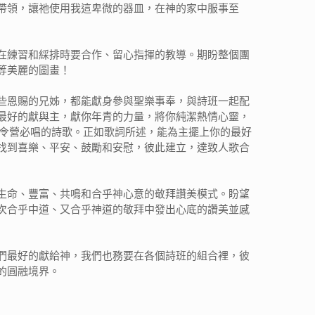
帶領，讓祂使用我這卑微的器皿，在神的家中服事至
在練習和綵排時要合作、留心指揮的教導。期盼整個團
等美麗的圖畫！
些恩賜的兄姊，都能獻身參與聖樂事奉，與詩班一起配
最好的獻與主，獻你年青的力量，將你純潔熱情心靈，
夏令營必唱的詩歌。正如歌詞所述，能為主擺上你的最好
找到喜樂、平安、鼓勵和安慰，彼此建立，達致人歌合
生命、豐富、共鳴和合乎神心意的敬拜讚美模式。盼望
次合乎中道、又合乎神道的敬拜中發出心底的讚美並感
們最好的獻給神，我們也務要在各個詩班的組合裡，彼
的圓融境界。