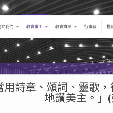
關於我們
教會事工
教會資訊
行事曆
搜
當用詩章、頌詞、靈歌，
地讚美主。」(弗