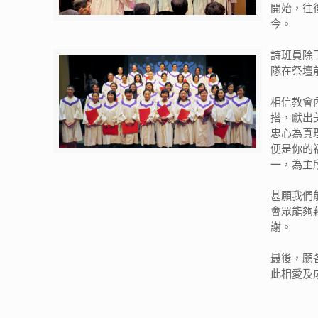
開始，往
今。
詩班員除
隊在祭壇
相信教會
搭，獻出
忠心為真
便是你的
一，為主
甚願我們
會眾能夠
謝。
最後，願
此相愛及