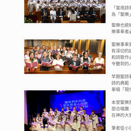
「當用詩
為「聖樂
聖樂也統
樂事奉者
聖樂事奉
有深切的
和詩歌作
令聽到的
早期聖詩
詩的典範
單唱「現
本堂聖樂
部合唱團
在神的大
筆者從小