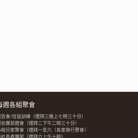
每週各組聚會
禱告會/信徒訓練（禮拜三晚上七時三十分）
婦女團契週會（禮拜二下午二時三十分）
小組分家聚會（禮拜一至六（各家舉行聚會）
彩虹長者團契（禮拜六上午十時）