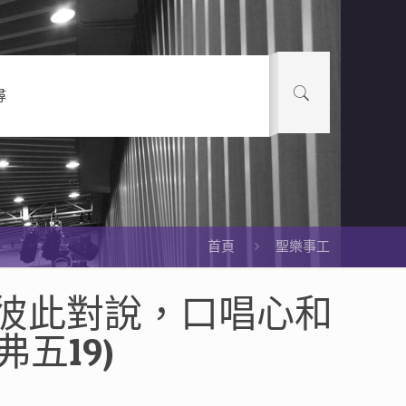
尋
首頁
聖樂事工
彼此對說，口唱心和
五19)