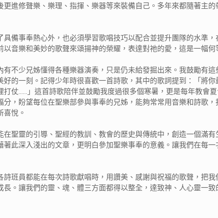
後更進修聲樂、樂理、指揮、樂器等來裝備自己。多年來都隨著主的
了具備事奉熱心外，也必須學習歌唱技巧以配合並提升團隊的水準，
前以音樂和美妙的歌聲來頌揚神的榮耀，表達對祂的愛，這是一幅何
內有不少兄姊懂得各種樂器演奏，只是仍未給發掘出來。我鼓勵有這
美好的一刻。記得少年時很喜歡一首詩歌，其中的歌詞提到：「將你
理打仗……」這首詩歌陪伴並鼓勵我度過很多個寒暑，更是每年教會
福分，盼望每位在聖樂部參與事奉的兄姊，能夠常常用音樂和詩歌，
所喜悅。
能在聖靈的引導、聖經的教訓、教會的歷史與傳統中，創造一個滿有
藉著此深入淺出的文章，更明白參加聖樂事奉的意義。讓我們在每一
各詩班員都能在每次詩歌獻唱時，用讚美、感謝與祝福的歌聲，把我
成長。讓我們的靈、魂、體三方面都得以整全，達致神、人心靈一致