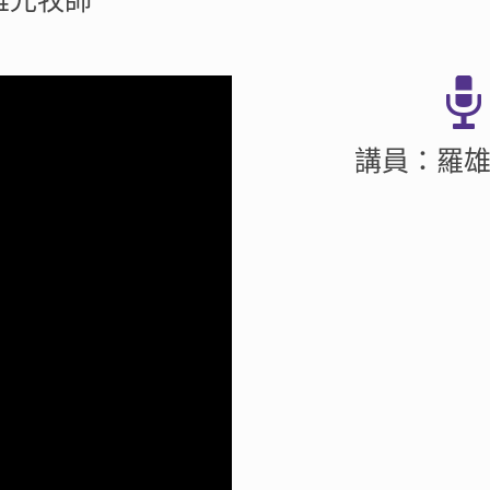
雄光牧師
講員：羅