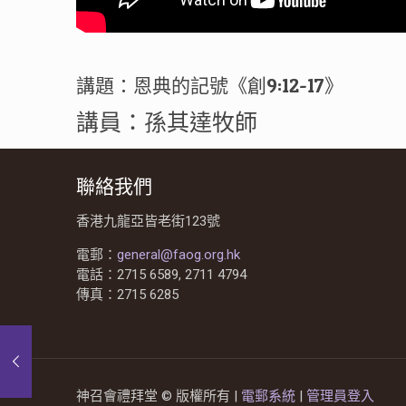
講題：恩典的記號《創9:12-17》
講員：孫其達牧師
聯絡我們
香港九龍亞皆老街123號
電郵：
general@faog.org.hk
電話：2715 6589, 2711 4794
傳真：2715 6285
神召會禮拜堂 © 版權所有 |
電郵系統
|
管理員登入