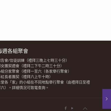
每週各組聚會
禱告會/信徒訓練（禮拜三晚上七時三十分）
婦女團契週會（禮拜二下午二時三十分）
小組分家聚會（禮拜一至六（各家舉行聚會）
彩虹長者團契（禮拜六上午十時）
本堂各「家」的小組在不同地點舉行聚會（由禮拜日至禮
拜六）。詳細情況可致電查詢。