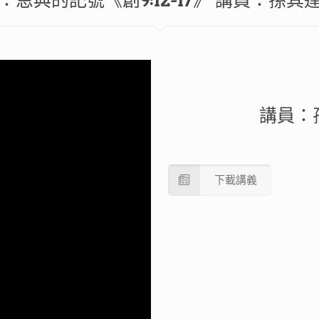
：恩典的記號《創9:12-17》 講員：孫其
講員：
下載講義