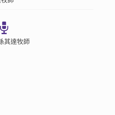
達牧師
孫其達牧師