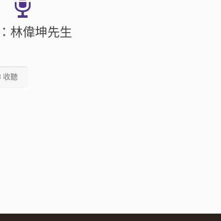
：林偉坤先生
3 收聽