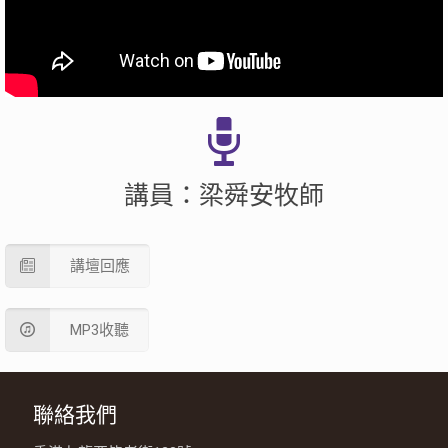
講員：梁舜安牧師
講壇回應
MP3收聽
聯絡我們