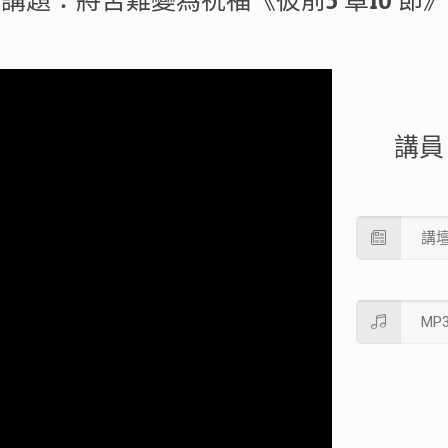
講題：將苦難變為祝福《彼前5 章10 節》
講員
講
MP