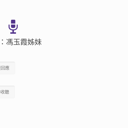
：馮玉霞姊妹
壇回應
3收聽