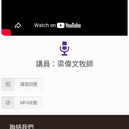
講員：梁偉文牧師
講壇回應
MP3收聽
聯絡我們