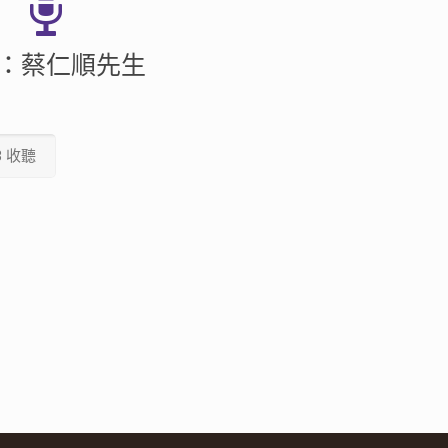
：蔡仁順先生
3 收聽