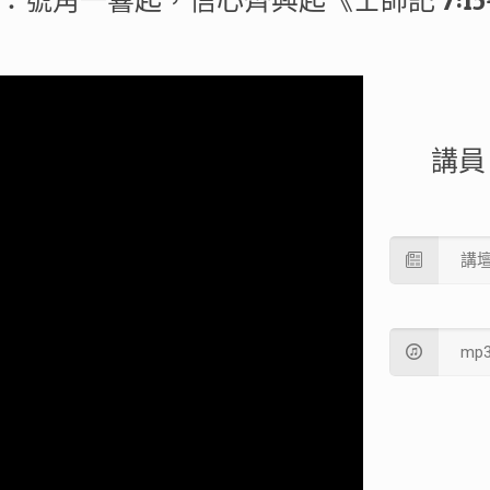
：號角一響起，信心齊興起《士師記 7:15-
講員
講
mp