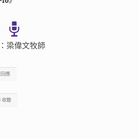
16》
：梁偉文牧師
壇回應
3 收聽