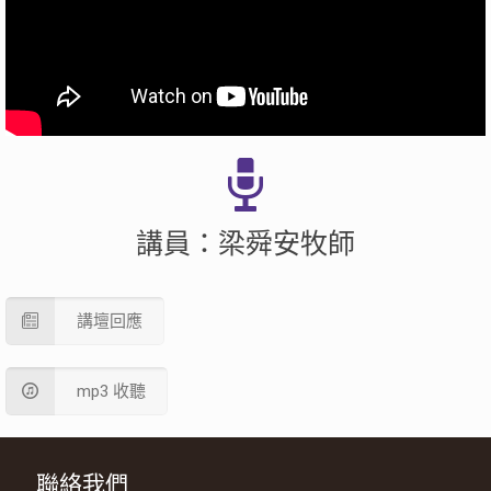
講員：梁舜安牧師
講壇回應
mp3 收聽
聯絡我們