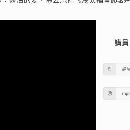
：醫治的愛，除去恐懼《馬太福音10:29-
講員
講
mp