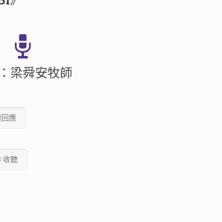
31》
：梁舜安牧師
壇回應
3 收聽