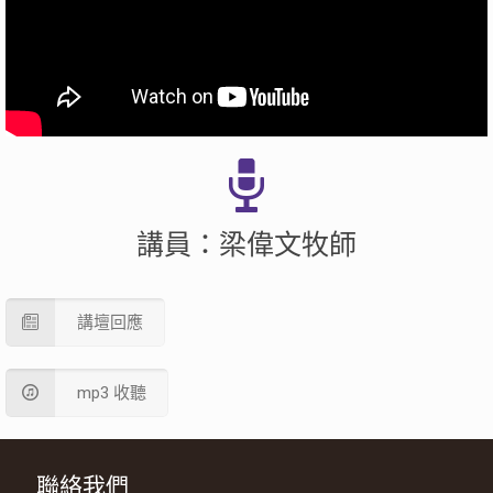
講員：梁偉文牧師
講壇回應
mp3 收聽
聯絡我們