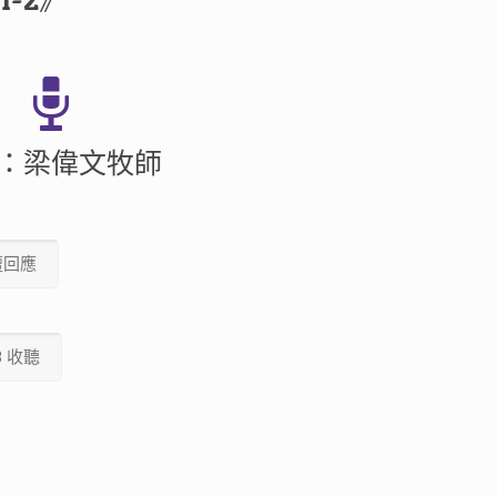
-2》
：梁偉文牧師
壇回應
3 收聽