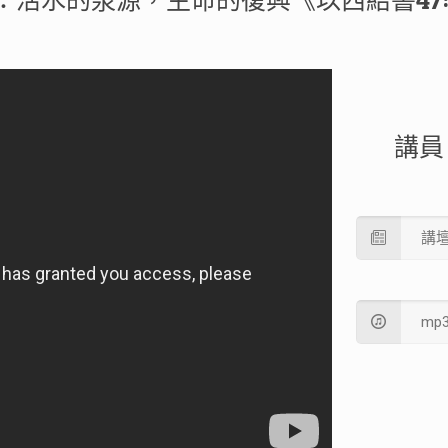
：活水的泉源，生命的復興《以西結書47:1
講員
講
mp