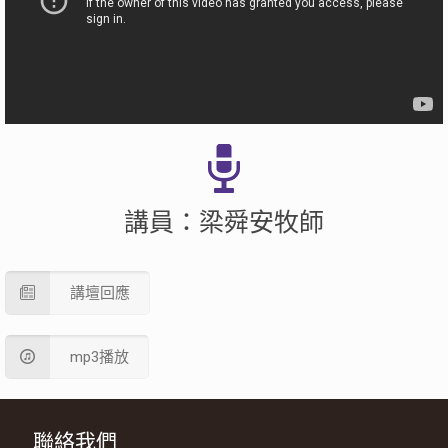
講員：梁舜安牧師
講壇回應
mp3播放
聯絡我們