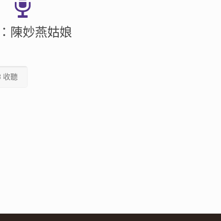
：陳妙燕姑娘
3 收聽