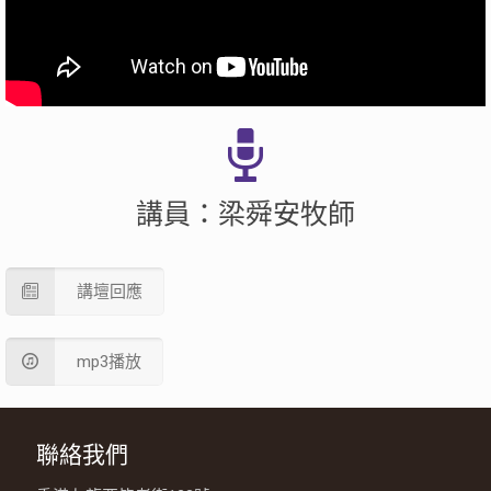
講員：梁舜安牧師
講壇回應
mp3播放
聯絡我們