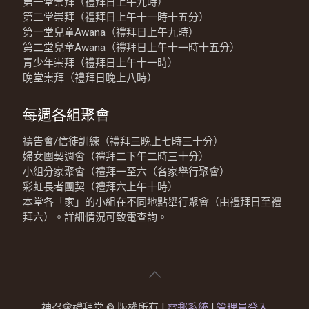
第一堂崇拜（禮拜日上午九時）
第二堂崇拜（禮拜日上午十一時十五分）
第一堂兒童Awana（禮拜日上午九時）
第二堂兒童Awana（禮拜日上午十一時十五分）
青少年崇拜（禮拜日上午十一時）
晚堂崇拜（禮拜日晚上八時）
每週各組聚會
禱告會/信徒訓練（禮拜三晚上七時三十分）
婦女團契週會（禮拜二下午二時三十分）
小組分家聚會（禮拜一至六（各家舉行聚會）
彩虹長者團契（禮拜六上午十時）
本堂各「家」的小組在不同地點舉行聚會（由禮拜日至禮
拜六）。詳細情況可致電查詢。
神召會禮拜堂 © 版權所有 |
電郵系統
|
管理員登入