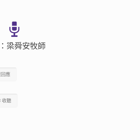
》
：梁舜安牧師
壇回應
3 收聽