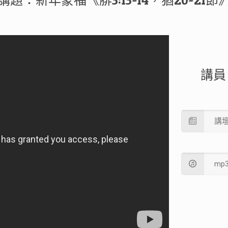
講題：新年蒙福《腓3:13-14，猶20-21節
講員
講
mp