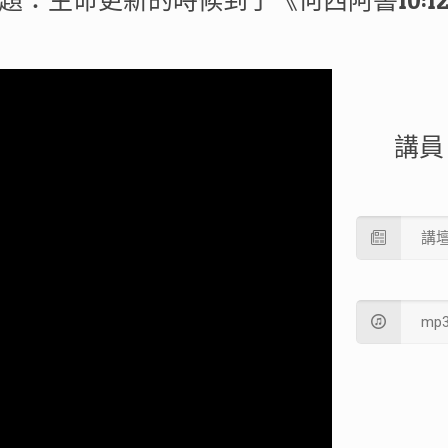
題：生命更新的時候到了《何西阿書10:1
講員
講
mp