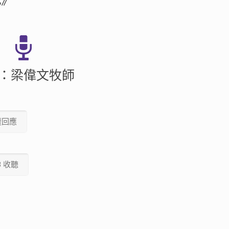
2》
：梁偉文牧師
壇回應
3 收聽