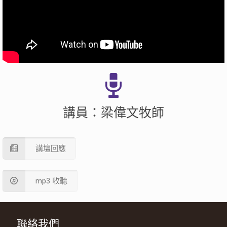
講員：梁偉文牧師
講壇回應
mp3 收聽
聯絡我們