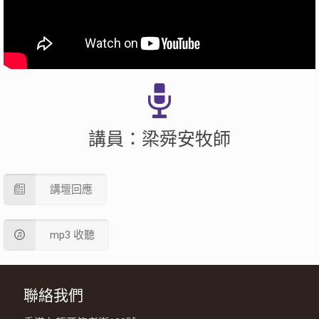
講員：梁舜安牧師
講壇回應
mp3 收聽
聯絡我們