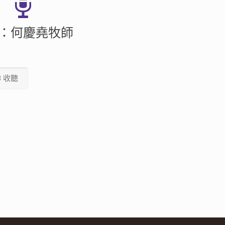
：何慶堯牧師
3 收聽