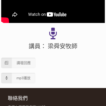
講員： 梁舜安牧師
講壇回應
mp3播放
聯絡我們