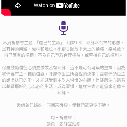
本周祈禱會主題 :「虛己的生命」（腓2:l-8） 耶穌本有神的形像，
是有神的榮耀、權柄和地位。祂卻甘願放下天上的榮耀，樂意放下
自己應有的權柄，不為自己爭取合理權益，或堅持自己的權利。
保羅鼓勵信徒必須要倣效基督耶穌，這不是可有可無的選擇，因為
我們要有主一樣價值觀，才能作岀主所喜悅的決定；當我們領悟主
的謙虛捨已的愛，才能感受到主對人憐憫的心腸。信徒應決心過着
以基督耶穌的心為心的生活，成為習慣，這樣生命才能愈來愈像主
耶穌。
邀請弟兄姊妹一同回來祈禱，使我們能更像耶穌。
周三祈禱會：
講員：張靜宜姑娘