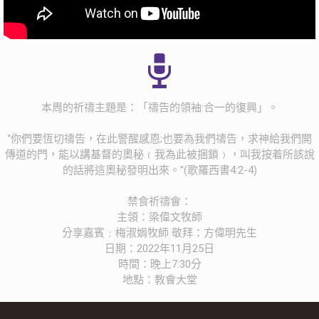
本周的祈禱主題是：「禱告的領袖:合一的復興」。
‭‭“你們要恆切禱告，在此警醒感恩;也要為我們禱告，求神給我們開
傳道的門，能以講基督的奧秘﹙我為此被捆鎖﹚，叫我按着所該說
的話將這奧秘發明出來。”(歌羅西書4:2-4)
禁食祈禱會：
主領：梁偉文牧師
分享嘉賓﹕梅淑娟牧師 敬拜：方偉明先生
日期：2022年11月25日
時間：晚上7:30分
地點：教會大堂