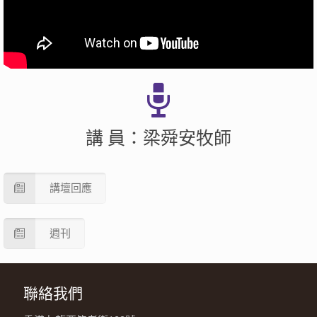
講 員：梁舜安牧師
講壇回應
週刊
聯絡我們