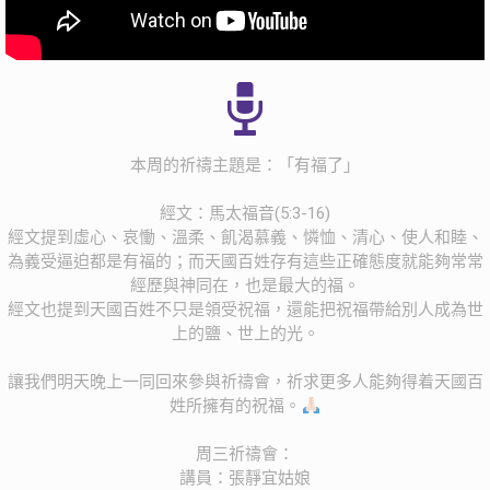
本周的祈禱主題是：「有福了」
經文：馬太福音(5:3-16)
經文提到虛心、哀慟、溫柔、飢渴慕義、憐恤、清心、使人和睦、
為義受逼迫都是有福的；而天國百姓存有這些正確態度就能夠常常
經歷與神同在，也是最大的福。
經文也提到天國百姓不只是領受祝福，還能把祝福帶給別人成為世
上的鹽、世上的光。
讓我們明天晚上一同回來參與祈禱會，祈求更多人能夠得着天國百
姓所擁有的祝福。
周三祈禱會：‭‭
講員：張靜宜姑娘‭‭