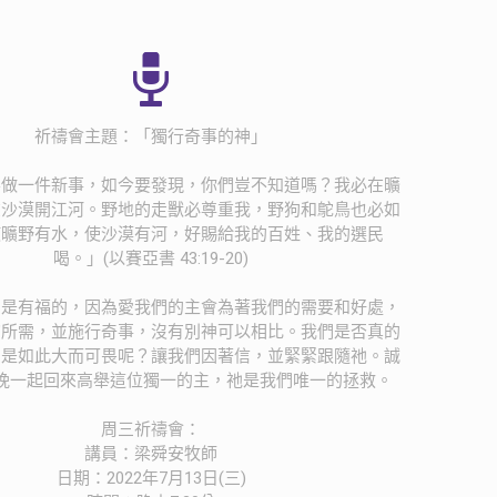
祈禱會主題：「獨行奇事的神」
要做一件新事，如今要發現，你們豈不知道嗎？我必在曠
在沙漠開江河。野地的走獸必尊重我，野狗和鴕鳥也必如
使曠野有水，使沙漠有河，好賜給我的百姓、我的選民
喝。」(以賽亞書 43:19-20)
民是有福的，因為愛我們的主會為著我們的需要和好處，
切所需，並施行奇事，沒有別神可以相比。我們是否真的
力是如此大而可畏呢？讓我們因著信，並緊緊跟隨祂。誠
晚一起回來高舉這位獨一的主，祂是我們唯一的拯救。
周三祈禱會：
講員：梁舜安牧師
日期：2022年7月13日(三)