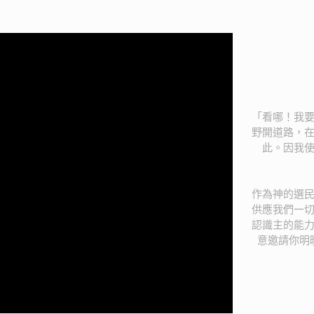
「看哪！我
野開道路，
此。因我
作為神的選
供應我們一
認識主的能
意邀請你明